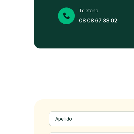
Teléfono
08 08 67 38 02